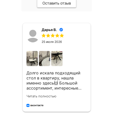
Оставить отзыв
Дарья В.
25 июля 2026
Зака
двух 
Долго искала подходящий
гости
о
стол в квартиру, нашла
срок.
 вот
именно здесь🙌 Большой
Стуль
л😍
ассортимент, интересные
Читать
крас
 долго
варианты и отличное
Читать полностью
покуп
я,
качество! Долго ходила
обра
присматривалась,
сотрудники каждый раз все