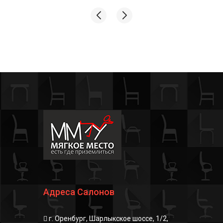
а все
подробно рассказывали и
показывали, без
,
принуждения и давления! На
все мои тупые вопросы и
сомнения - ответили и
подсказали. Профессионалы
своего дела✅💪🏻
Адреса Салонов
г. Оренбург, Шарлыкское шоссе, 1/2,