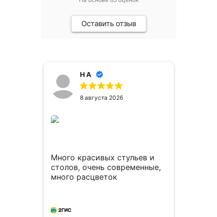
Оставить отзыв
Н А
8 августа 2026
Много красивых стульев и
Спас
столов, очень современные,
комп
много расцветок
персо