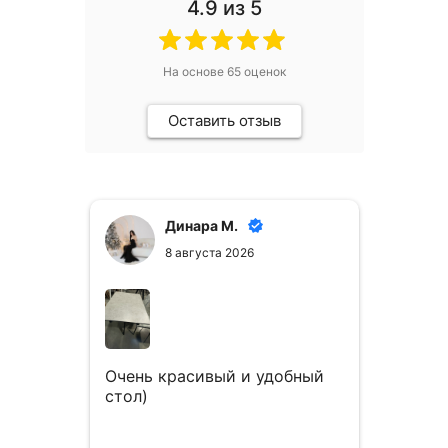
4.9
из 5
На основе
65
оценок
Оставить отзыв
Динара М.
8 августа 2026
Очень красивый и удобный
Стол 
стол)
понра
в и
и кр
ные,