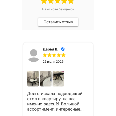
На основе
59
оценок
Оставить отзыв
Дарья В.
25 июля 2026
Зака
двух 
Долго искала подходящий
гости
о
стол в квартиру, нашла
срок.
 вот
именно здесь🙌 Большой
Стуль
л😍
ассортимент, интересные
Читать
крас
 долго
варианты и отличное