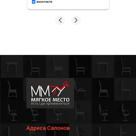
сотрудники каждый раз все
а все
подробно рассказывали и
показывали, без
,
принуждения и давления! На
все мои тупые вопросы и
сомнения - ответили и
подсказали. Профессионалы
своего дела✅💪🏻
Адреса Салонов