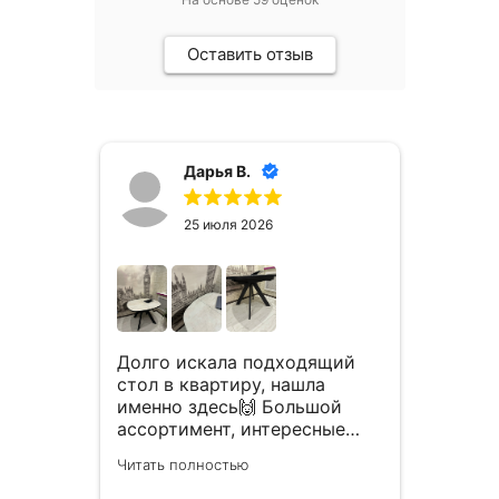
Оставить отзыв
Дарья В.
25 июля 2026
Зака
двух 
Долго искала подходящий
гости
о
стол в квартиру, нашла
срок.
 вот
именно здесь🙌 Большой
Стуль
л😍
ассортимент, интересные
Читать
крас
 долго
варианты и отличное
Читать полностью
покуп
я,
качество! Долго ходила
обра
присматривалась,