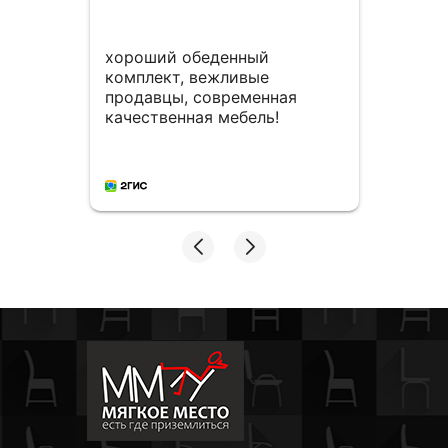
хороший обеденный
Мног
комплект, вежливые
столо
продавцы, современная
мног
качественная мебель!