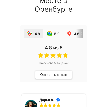
месте в
Оренбурге
4.8
5.0
4.6
5.0
4.8
из 5
На основе
59
оценок
Оставить отзыв
Дарья А.
Да