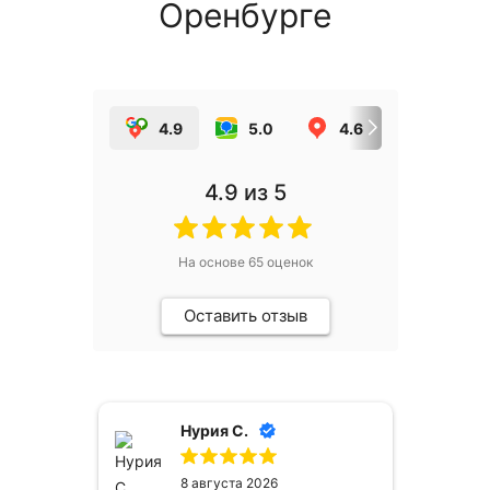
Оренбурге
4.9
5.0
4.6
5.0
4.9
из 5
На основе
65
оценок
Оставить отзыв
Нурия С.
Н А
 августа 2026
8 августа 2026