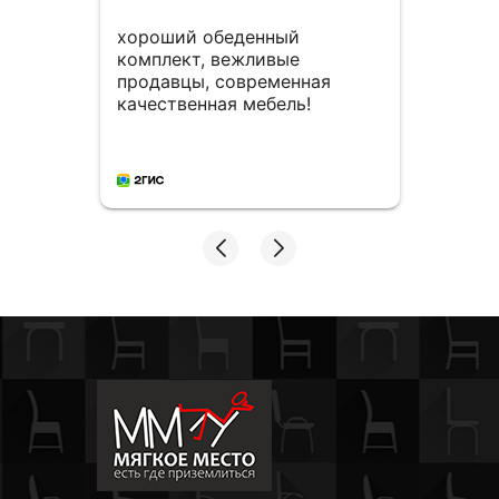
хороший обеденный
Мног
комплект, вежливые
столо
продавцы, современная
мног
качественная мебель!