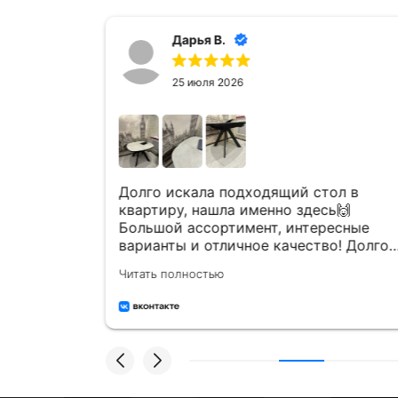
Дарья В.
25 июля 2026
а
Долго искала подходящий стол в
шла к ним
квартиру, нашла именно здесь🙌
л😍
Большой ассортимент, интересные
варианты и отличное качество! Долго
ого
ходила присматривалась, сотрудники
Читать полностью
ь хорошо
каждый раз все подробно
вопросы
рассказывали и показывали, без
юбезны,
принуждения и давления! На все мои
р,
тупые вопросы и сомнения - ответили
тлично
и подсказали. Профессионалы своего
дела✅💪🏻