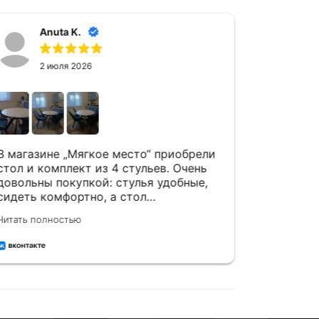
Anuta K.
А
2 июля 2026
24
В магазине „Мягкое место“ приобрели
Спасибо 
стол и комплект из 4 стульев. Очень
Комплект
довольны покупкой: стулья удобные,
стулья ,
сидеть комфортно, а стол
в интерь
вместительный и красивый. Качество
благодар
Читать полностью
Читать пол
на высоте — всё сделано аккуратно.
отличное
Рекомендую этот магазин
и привет
встречает