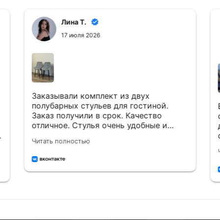
Лина Т.
17 июля 2026
Заказывали комплект из двух
полубарных стульев для гостиной.
Заказ получили в срок. Качество
отличное. Стулья очень удобные и
красивые. Рекомендуем к покупке)) 👍
Читать полностью
Будем обращаться ещё)