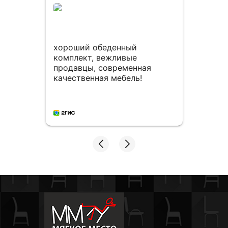
сё
ем
хороший обеденный
Мног
комплект, вежливые
столо
продавцы, современная
мног
качественная мебель!