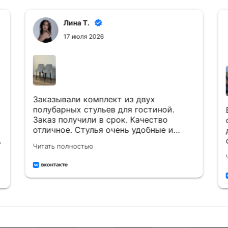
Лина Т.
17 июля 2026
Заказывали комплект из двух
полубарных стульев для гостиной.
Заказ получили в срок. Качество
отличное. Стулья очень удобные и
красивые. Рекомендуем к покупке)) 👍
Читать полностью
Будем обращаться ещё)