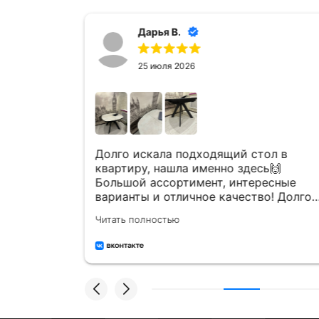
Дарья В.
25 июля 2026
а
Долго искала подходящий стол в
шла к ним
квартиру, нашла именно здесь🙌
л😍
Большой ассортимент, интересные
варианты и отличное качество! Долго
ого
ходила присматривалась, сотрудники
Читать полностью
ь хорошо
каждый раз все подробно
вопросы
рассказывали и показывали, без
юбезны,
принуждения и давления! На все мои
р,
тупые вопросы и сомнения - ответили
тлично
и подсказали. Профессионалы своего
дела✅💪🏻