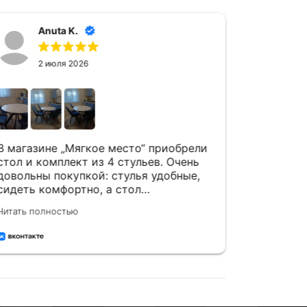
Anuta K.
А
2 июля 2026
24
В магазине „Мягкое место“ приобрели
Спасибо 
стол и комплект из 4 стульев. Очень
Комплект
довольны покупкой: стулья удобные,
стулья ,
сидеть комфортно, а стол
в интерь
вместительный и красивый. Качество
благодар
Читать полностью
Читать пол
на высоте — всё сделано аккуратно.
отличное
Рекомендую этот магазин
и привет
встречает