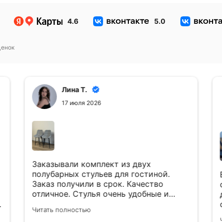
4.6
5.0
енок
Лина Т.
17 июля 2026
Заказывали комплект из двух
полубарных стульев для гостиной.
Заказ получили в срок. Качество
отличное. Стулья очень удобные и
красивые. Рекомендуем к покупке)) 👍
Читать полностью
Будем обращаться ещё)