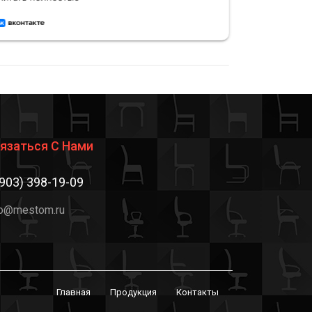
на высоте — всё сделано аккуратно.
отличное
Рекомендую этот магазин
и привет
встречает
язаться С Нами
(903) 398-19-09
fo@mestom.ru
Главная
Продукция
Контакты