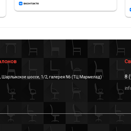
алонов
Св
8 
г, Шарлыкское шоссе, 1/2, галерея N6 (ТЦ Мармелад)
in