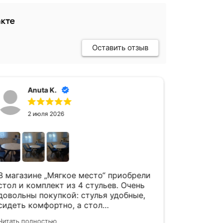
Оставить отзыв
Anuta K.
А
2 июля 2026
24
В магазине „Мягкое место“ приобрели
Спасибо 
стол и комплект из 4 стульев. Очень
Комплект
довольны покупкой: стулья удобные,
стулья ,
сидеть комфортно, а стол
в интерь
вместительный и красивый. Качество
благодар
Читать полностью
Читать пол