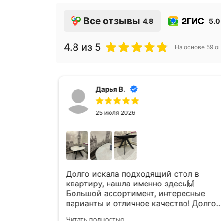
Все отзывы
4.8
5.0
4.8
из 5
На основе
59
оц
Дарья В.
25 июля 2026
а
Долго искала подходящий стол в
шла к ним
квартиру, нашла именно здесь🙌
л😍
Большой ассортимент, интересные
варианты и отличное качество! Долго
ого
ходила присматривалась, сотрудники
Читать полностью