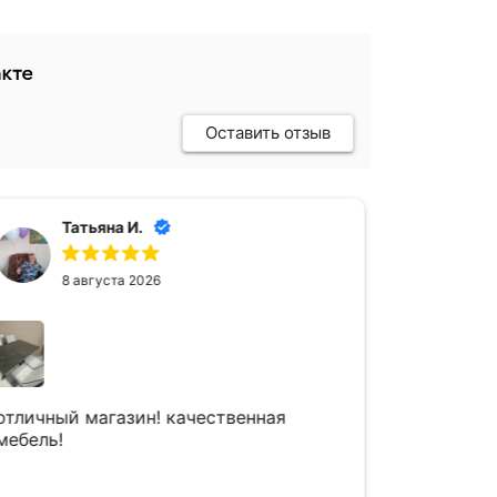
Оставить отзыв
Татьяна И.
Д
8 августа 2026
28
отличный магазин! качественная
Купила з
мебель!
искала, 
купила у