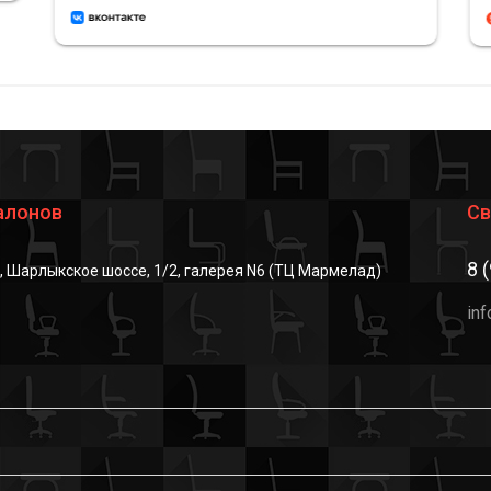
алонов
Св
8 
г, Шарлыкское шоссе, 1/2, галерея N6 (ТЦ Мармелад)
in