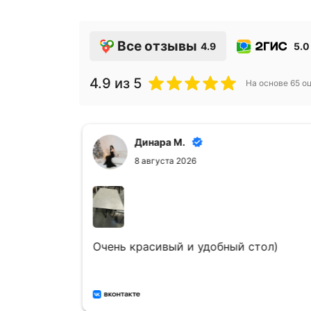
Все отзывы
4.9
5.0
4.9
из 5
На основе
65
оц
Динара М.
8 августа 2026
Очень красивый и удобный стол)
лов,
сцветок