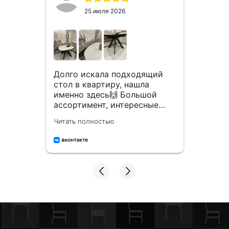
25 июля 2026
Зака
двух 
Долго искала подходящий
гости
о
стол в квартиру, нашла
срок.
 вот
именно здесь🙌 Большой
Стуль
л😍
ассортимент, интересные
Читать
крас
 долго
варианты и отличное
Читать полностью
покуп
я,
качество! Долго ходила
обра
присматривалась,
сотрудники каждый раз все
а все
подробно рассказывали и
показывали, без
,
принуждения и давления! На
все мои тупые вопросы и
сомнения - ответили и
подсказали. Профессионалы
своего дела✅💪🏻