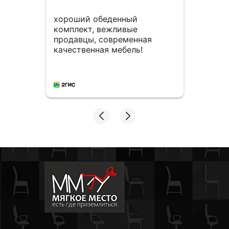
хороший обеденный
Мног
комплект, вежливые
столо
продавцы, современная
мног
качественная мебель!