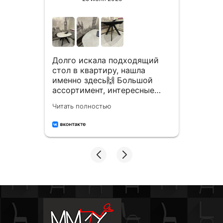
Зака
двух 
Долго искала подходящий
гости
о
стол в квартиру, нашла
срок.
 вот
именно здесь🙌 Большой
Стуль
л😍
ассортимент, интересные
Читать
крас
 долго
варианты и отличное
Читать полностью
покуп
я,
качество! Долго ходила
обра
присматривалась,
сотрудники каждый раз все
а все
подробно рассказывали и
показывали, без
,
принуждения и давления! На
все мои тупые вопросы и
сомнения - ответили и
подсказали. Профессионалы
своего дела✅💪🏻