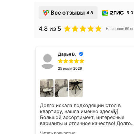
Все отзывы
4.8
5.0
4.8
из 5
На основе
59
оц
Дарья В.
25 июля 2026
а
Долго искала подходящий стол в
шла к ним
квартиру, нашла именно здесь🙌
л😍
Большой ассортимент, интересные
варианты и отличное качество! Долго
ого
ходила присматривалась, сотрудники
Читать полностью