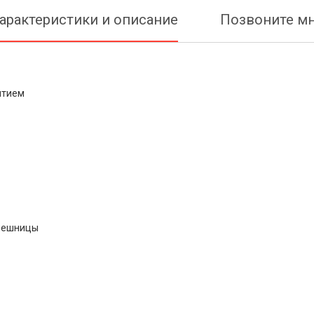
арактеристики и описание
Позвоните м
ытием
олешницы