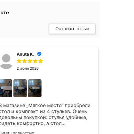
Оставить отзыв
Anuta K.
А
2 июля 2026
24
В магазине „Мягкое место“ приобрели
Спасибо 
стол и комплект из 4 стульев. Очень
Комплект
довольны покупкой: стулья удобные,
стулья ,
сидеть комфортно, а стол
в интерь
вместительный и красивый. Качество
благодар
Читать полностью
Читать пол