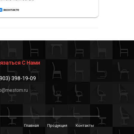
на высоте — всё сделано аккуратно.
отличное
Рекомендую этот магазин
и привет
встречает
язаться С Нами
(903) 398-19-09
fo@mestom.ru
Главная
Продукция
Контакты