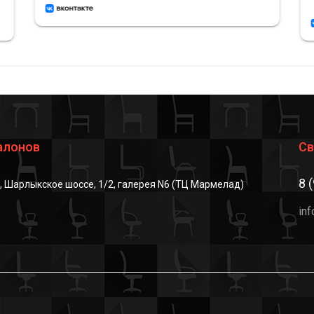
алонов
Св
8 
г, Шарлыкское шоссе, 1/2, галерея N6 (ТЦ Мармелад)
in