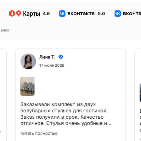
4.6
5.0
енок
Лина Т.
17 июля 2026
Заказывали комплект из двух
полубарных стульев для гостиной.
Заказ получили в срок. Качество
отличное. Стулья очень удобные и
красивые. Рекомендуем к покупке)) 👍
Читать полностью
Будем обращаться ещё)