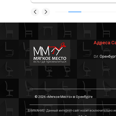
р,
тупые вопросы и сомнения - ответили
тлично
и подсказали. Профессионалы своего
дела✅💪🏻
Адреса С
г. Оренбур
© 2026 «Мягкое Место» в Оренбурге
ВНИМАНИЕ! Данный интернет-сайт носит исключительно ин