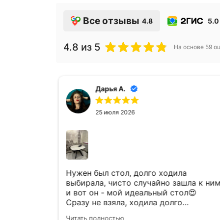
Все отзывы
4.8
5.0
4.8
из 5
На основе
59
оц
Дарья В.
25 июля 2026
а
Долго искала подходящий стол в
шла к ним
квартиру, нашла именно здесь🙌
л😍
Большой ассортимент, интересные
варианты и отличное качество! Долго
ого
ходила присматривалась, сотрудники
Читать полностью