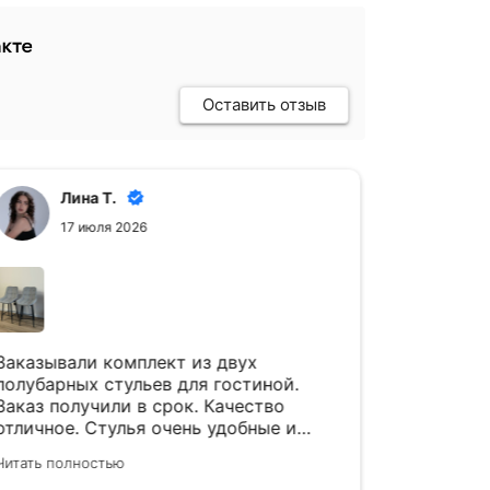
Оставить отзыв
Anuta K.
А
2 июля 2026
24
В магазине „Мягкое место“ приобрели
Спасибо 
стол и комплект из 4 стульев. Очень
Комплект
довольны покупкой: стулья удобные,
стулья ,
сидеть комфортно, а стол
в интерь
вместительный и красивый. Качество
благодар
Читать полностью
Читать пол