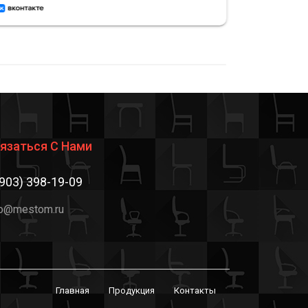
на высоте — всё сделано аккуратно.
отличное
Рекомендую этот магазин
и привет
встречает
язаться С Нами
(903) 398-19-09
fo@mestom.ru
Главная
Продукция
Контакты