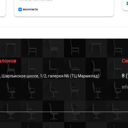
алонов
Св
8 
г, Шарлыкское шоссе, 1/2, галерея N6 (ТЦ Мармелад)
in