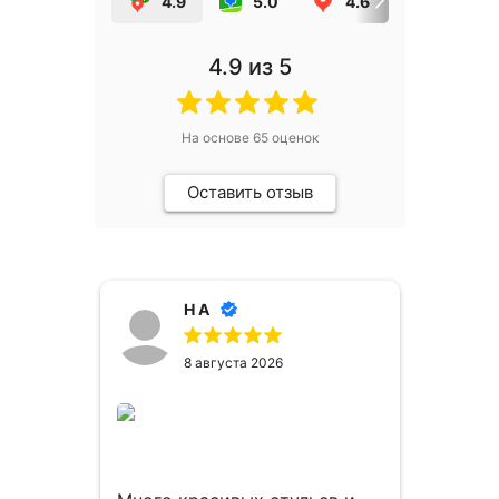
4.9
5.0
4.6
5.0
4.9
из 5
На основе
65
оценок
Оставить отзыв
Н А
8 августа 2026
сё
ем
Очен