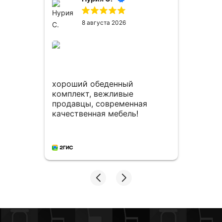
8 августа 2026
сё
ем
хороший обеденный
Мног
комплект, вежливые
столо
продавцы, современная
мног
качественная мебель!