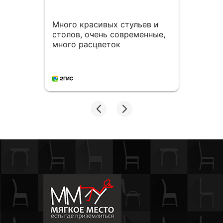
Много красивых стульев и
Спас
столов, очень современные,
комп
много расцветок
персо