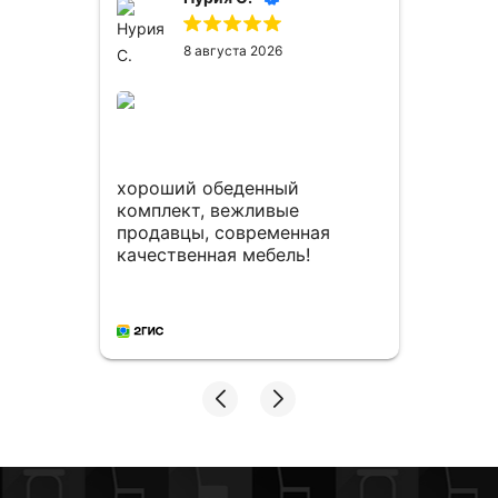
8 августа 2026
сё
ем
хороший обеденный
Мног
комплект, вежливые
столо
продавцы, современная
мног
качественная мебель!