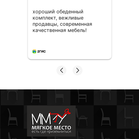
хороший обеденный
Мног
комплект, вежливые
столо
продавцы, современная
мног
качественная мебель!