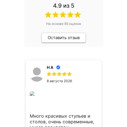
4.9
из 5
На основе
65
оценок
Оставить отзыв
Н А
8 августа 2026
Много красивых стульев и
Спас
столов, очень современные,
комп